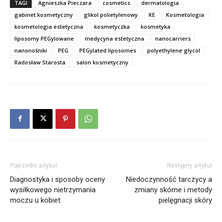
TAGI
Agnieszka Pieczara
cosmetics
dermatologia
gabinet kosmetyczny
glikol polietylenowy
KE
Kosmetologia
kosmetologia estetyczna
kosmetyczka
kosmetyka
liposomy PEGylowane
medycyna estetyczna
nanocarriers
nanonośniki
PEG
PEGylated liposomes
polyethylene glycol
Radosław Starosta
salon kosmetyczny
Poprzedni artykuł
Następny artykuł
Diagnostyka i sposoby oceny
Niedoczynność tarczycy a
wysiłkowego nietrzymania
zmiany skórne i metody
moczu u kobiet
pielęgnacji skóry