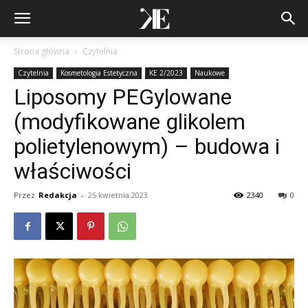
Strona główna
Czytelnia
Czytelnia
Kosmetologia Estetyczna
KE 2/2023
Naukowe
Liposomy PEGylowane
(modyfikowane glikolem
polietylenowym) – budowa i
właściwości
Przez
Redakcja
-
25 kwietnia 2023
2340
0