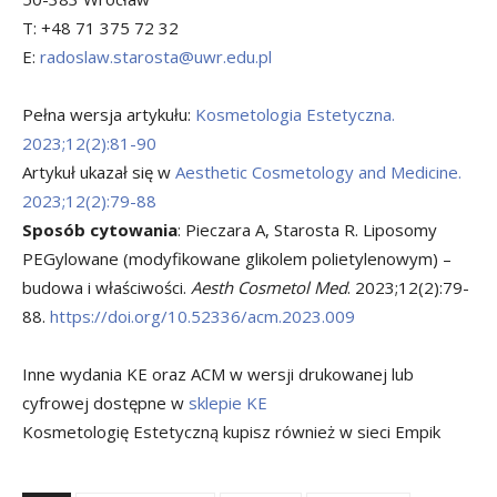
T: +48 71 375 72 32
E:
radoslaw.starosta@uwr.edu.pl
Pełna wersja artykułu:
Kosmetologia Estetyczna.
2023;12(2):81-90
Artykuł ukazał się w
Aesthetic Cosmetology and Medicine.
2023;12(2):79-88
Sposób cytowania
: Pieczara A, Starosta R. Liposomy
PEGylowane (modyfikowane glikolem polietylenowym) –
budowa i właściwości.
Aesth Cosmetol Med
. 2023;12(2):79-
88.
https://doi.org/10.52336/acm.2023.009
Inne wydania KE oraz ACM w wersji drukowanej lub
cyfrowej dostępne w
sklepie KE
Kosmetologię Estetyczną kupisz również w sieci Empik