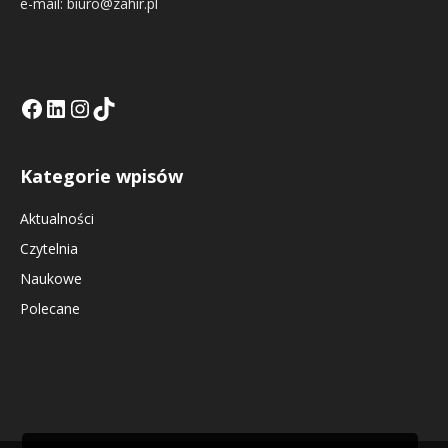
e-mail: biuro@zahir.pl
Facebook
LinkedIn
Tik Tok KE
Instagramm KE
Kategorie wpisów
Aktualności
Czytelnia
Naukowe
Polecane