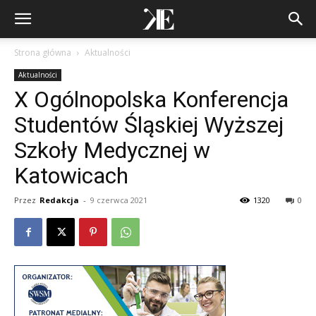
Strona główna
Aktualności
Aktualności
X Ogólnopolska Konferencja
Studentów Śląskiej Wyższej
Szkoły Medycznej w
Katowicach
Przez
Redakcja
-
9 czerwca 2021
1320
0