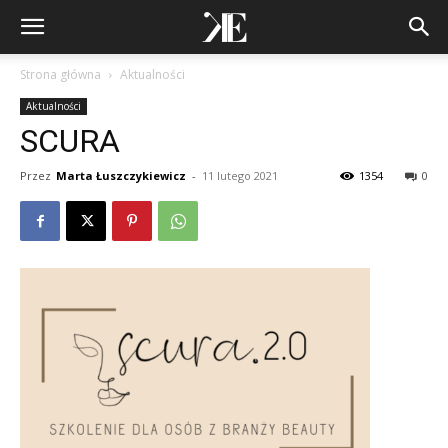
Strona główna
Aktualności
Aktualności
SCURA
Przez
Marta Łuszczykiewicz
-
11 lutego 2021
1354
0