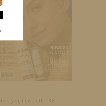
bskrybuj newsletter KE