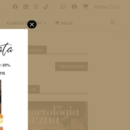
Menu Cart
×
PLEBISCYT_IKONY
SKLEP
yszukiwanie artykułów
ktualne wydanie KE