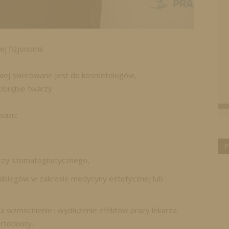
j fizjonomii.
kiej skierowane jest do kosmetologów,
obrębie twarzy.
sażu:
P
 czy stomatognatycznego,
abiegów w zakresie medycyny estetycznej lub
na wzmocnienie i wydłużenie efektów pracy lekarza
rtodonty.