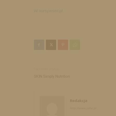
W: kursywseit.pl
Poprzedni artykuł
SKIN Simply Nutrition
Redakcja
http://www.zahir.pl