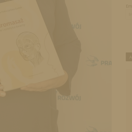
Ema
A