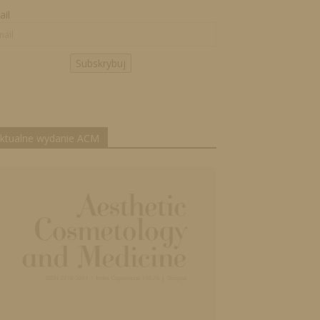
il
Subskrybuj
ktualne wydanie ACM