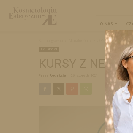
Kosmetologia
Estetyczna
O NAS
CZ
Strona główna
Aktualności
KURSY Z NEUROMASAŻ
Aktualności
KURSY Z NEUR
Przez
Redakcja
-
26 listopada 2021