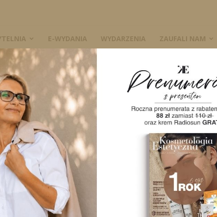
YTELNIA
E-WYDANIA
WYDARZENIA
ZAUFALI NAM
U
W
OMASAŻU
1945
0
A