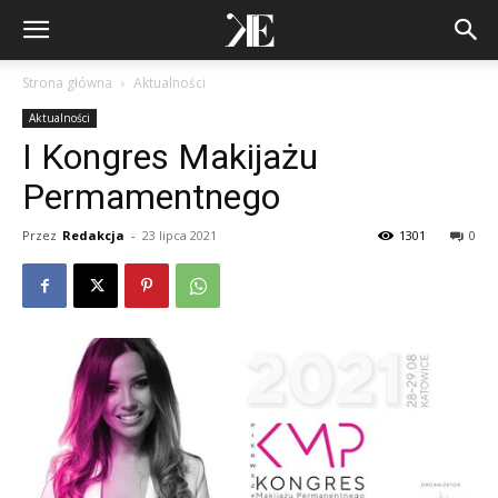
Strona główna
Aktualności
Aktualności
I Kongres Makijażu
Permamentnego
Przez
Redakcja
-
23 lipca 2021
1301
0