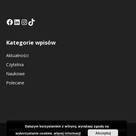
Facebook
LinkedIn
Tik Tok KE
Instagramm KE
Kategorie wpisów
Aktualności
Czytelnia
Naukowe
Polecane
Dalszym korzystaniem z witryny, wyrażasz zgodę na
Polityka Prywatności
Regulamin Sklepu Internetowego
Kontakt
Akceptuj
wykorzystanie cookies.
więcej informacji