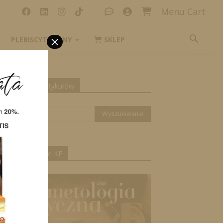
Menu Cart
×
PLEBISCYT_IKONY
SKLEP
yszukiwanie artykułów
ktualne wydanie KE