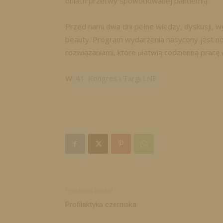
dniach przerwy spowodowanej pandemią.
Przed nami dwa dni pełne wiedzy, dyskusji, 
beauty. Program wydarzenia nasycony jest no
rozwiązaniami, które ułatwią codzienną pracę 
W:
41. Kongres i Targi LNE
Poprzedni artykuł
Profilaktyka czerniaka