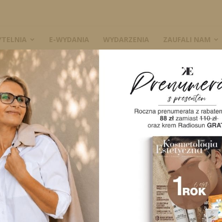
YTELNIA
E-WYDANIA
WYDARZENIA
ZAUFALI NAM
– dwa dni pełne nowości i inspiracji
W
gi LNE – dwa dni
spiracji
1247
0
A