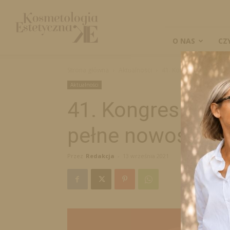
Kosmetologia
Estetyczna
O NAS
CZ
Strona główna
Aktualności
41. Kongres i Targi LNE 
Aktualności
41. Kongres i Tar
pełne nowości i in
Przez
Redakcja
-
13 września 2021