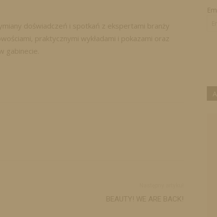
Ema
wymiany doświadczeń i spotkań z ekspertami branży
wościami, praktycznymi wykładami i pokazami oraz
w gabinecie.
A
Następny artykuł
BEAUTY! WE ARE BACK!