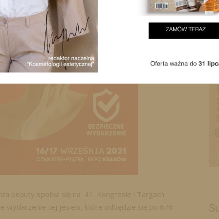
nża beauty spotka się na 41. Kongresie i Targach
wydarzenie tej jesieni, które odbędzie się po 676
Su