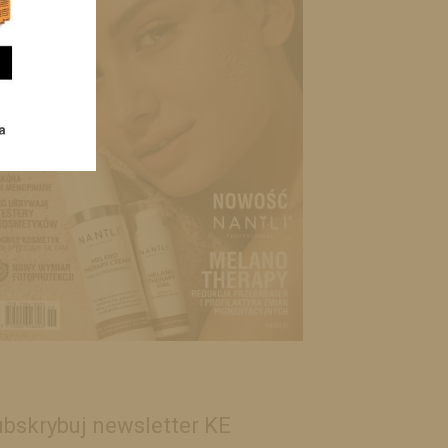
bskrybuj newsletter KE