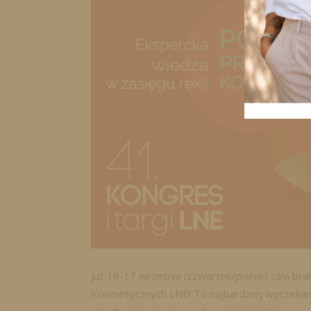
Już 16-17 września (czwartek/piątek) cała bra
Kosmetycznych LNE! To najbardziej wyczekane 