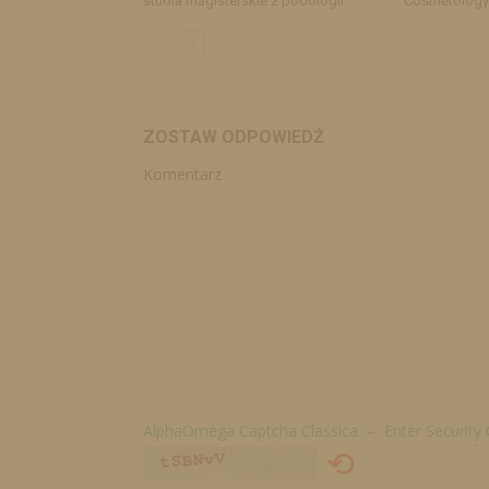
studia magisterskie z podologii
Cosmetology 
ZOSTAW ODPOWIEDŹ
Komentarz
AlphaOmega Captcha Classica – Enter Security
⟲