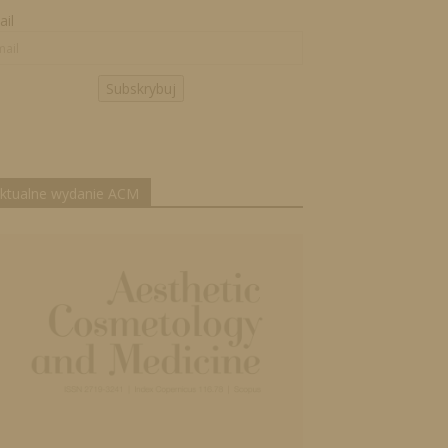
il
Subskrybuj
ktualne wydanie ACM