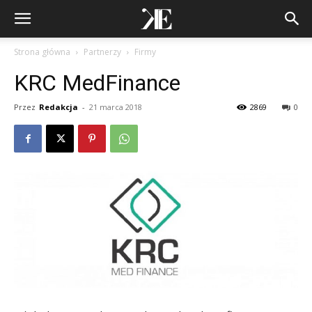
Strona główna
Partnerzy
Firmy
KRC MedFinance
Przez
Redakcja
-
21 marca 2018
2869
0