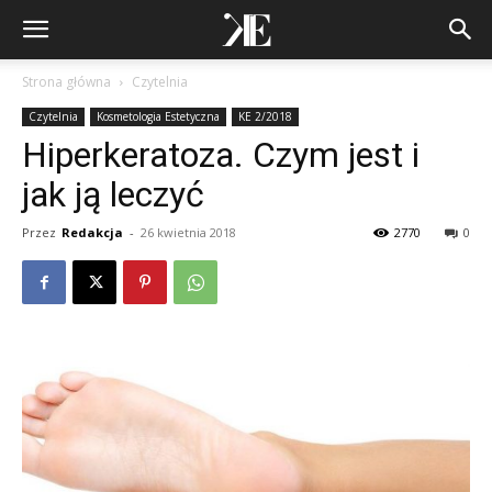
Strona główna
Czytelnia
Czytelnia
Kosmetologia Estetyczna
KE 2/2018
Hiperkeratoza. Czym jest i
jak ją leczyć
Przez
Redakcja
-
26 kwietnia 2018
2770
0