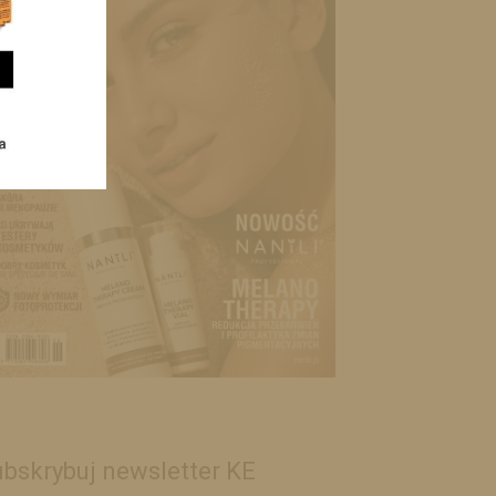
bskrybuj newsletter KE