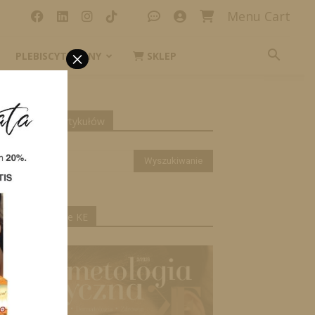
Menu Cart
×
PLEBISCYT_IKONY
SKLEP
yszukiwanie artykułów
ktualne wydanie KE