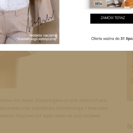
zeństwa XXI wieku. Etiopatogeneza tych schorzeń jest
ozpoznania oraz współpracy kosmetologa z lekarzami,
ywności fizycznej itd. wyleczenie nie jest możliwe.
Su