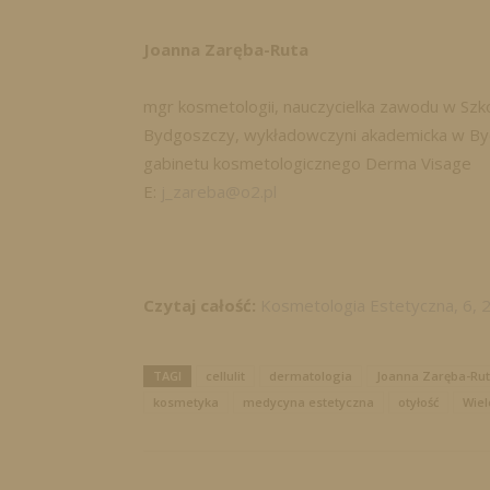
Joanna Zaręba-Ruta
mgr kosmetologii, nauczycielka zawodu w Szko
Bydgoszczy, wykładowczyni akademicka w Byd
gabinetu kosmetologicznego Derma Visage
E:
j_zareba@o2.pl
Czytaj całość:
Kosmetologia Estetyczna, 6, 
TAGI
cellulit
dermatologia
Joanna Zaręba-Ru
kosmetyka
medycyna estetyczna
otyłość
Wiel