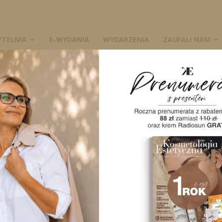
YTELNIA
E-WYDANIA
WYDARZENIA
ZAUFALI NAM
 Ważny aspekt zwalczania cellulitu i otyłości
W
ść działań. Ważny
cellulitu i otyłości
3432
0
A