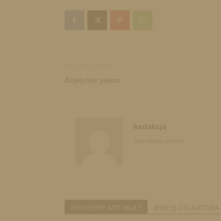
Poprzedni artykuł
Azjatyckie piękno
Redakcja
http://www.zahir.pl
PODOBNE ARTYKUŁY
WIĘCEJ OD AUTORA