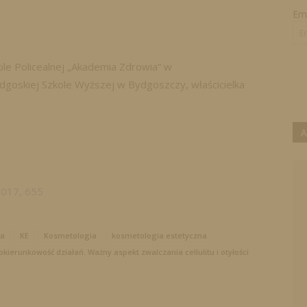
Ema
le Policealnej „Akademia Zdrowia” w
goskiej Szkole Wyższej w Bydgoszczy, właścicielka
A
2017, 655
ta
KE
Kosmetologia
kosmetologia estetyczna
okierunkowość działań. Ważny aspekt zwalczania cellulitu i otyłości