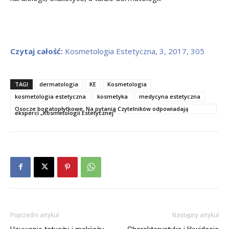
Czytaj całość:
Kosmetologia Estetyczna, 3, 2017, 305
TAGI
dermatologia
KE
Kosmetologia
kosmetologia estetyczna
kosmetyka
medycyna estetyczna
Osocze bogatopłytkowe. Na pytania Czytelników odpowiadają
eksperci „Kosmetologii Estetycznej”
Poprzedni artykuł
Następny artykuł