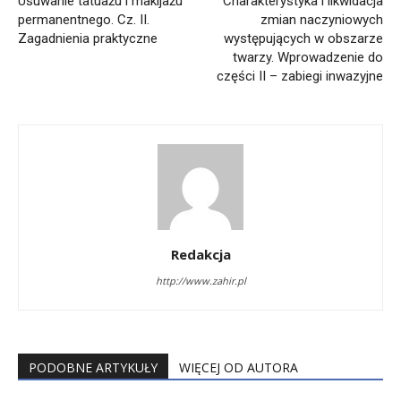
Usuwanie tatuażu i makijażu
Charakterystyka i likwidacja
permanentnego. Cz. II.
zmian naczyniowych
Zagadnienia praktyczne
występujących w obszarze
twarzy. Wprowadzenie do
części II – zabiegi inwazyjne
Redakcja
http://www.zahir.pl
PODOBNE ARTYKUŁY
WIĘCEJ OD AUTORA