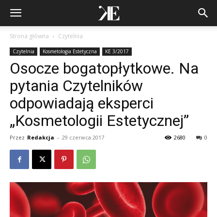
Strona główna
Czytelnia
Czytelnia
Kosmetologia Estetyczna
KE 3/2017
Osocze bogatopłytkowe. Na
pytania Czytelników
odpowiadają eksperci
„Kosmetologii Estetycznej”
Przez
Redakcja
-
29 czerwca 2017
2680
0