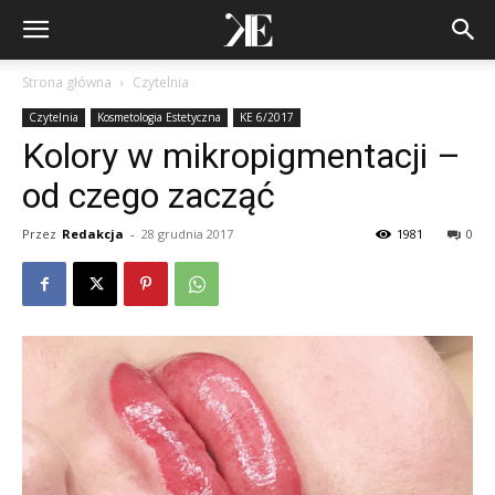
Strona główna
Czytelnia
Czytelnia
Kosmetologia Estetyczna
KE 6/2017
Kolory w mikropigmentacji –
od czego zacząć
Przez
Redakcja
-
28 grudnia 2017
1981
0