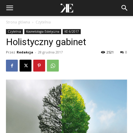
Strona główna
Czytelnia
Czytelnia
Kosmetologia Estetyczna
KE 6/2017
Holistyczny gabinet
Przez
Redakcja
-
28 grudnia 2017
2521
0