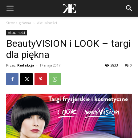
Strona główna
Aktualności
Aktualności
BeautyVISION i LOOK – targi
dla piękna
Przez
Redakcja
-
17 maja 2017
2833
0