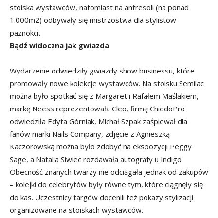
stoiska wystawców, natomiast na antresoli (na ponad
1.000m2) odbywały się mistrzostwa dla stylistów
paznokci
.
Bądź widoczna jak gwiazda
Wydarzenie odwiedziły gwiazdy show businessu, które
promowały nowe kolekcje wystawców. Na stoisku Semilac
można było spotkać się z Margaret i Rafałem Maślakiem,
markę Neess reprezentowała Cleo, firmę ChiodoPro
odwiedziła Edyta Górniak, Michał Szpak zaśpiewał dla
fanów marki Nails Company, zdjęcie z Agnieszką
Kaczorowską można było zdobyć na ekspozycji Peggy
Sage, a Natalia Siwiec rozdawała autografy u Indigo.
Obecność znanych twarzy nie odciągała jednak od zakupów
– kolejki do celebrytów były równe tym, które ciągnęły się
do kas. Uczestnicy targów docenili też pokazy stylizacji
organizowane na stoiskach wystawców.