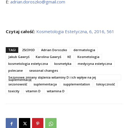
E:
adrian.doroszko@gmail.com
Czytaj całość:
Kosmetologia Estetyczna, 6, 2016, 561
TAGI
25(OH)D
Adrian Doroszko
dermatologia
Jakub Gawryś
Karolina Gawryś
KE
Kosmetologia
kosmetologia estetyczna
kosmetyka
medycyna estetyczna
polecane
seasonal changes
Sezonowe zmiany stężenia witaminy D i ich wpływ na jej
suplementację
sezonowość
suplementacja
supplementation
toksyczność
toxicity
vitamin D
witamina D