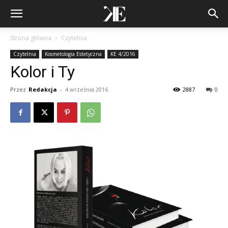
Strona główna
Czytelnia
Czytelnia
Kosmetologia Estetyczna
KE 4/2016
Kolor i Ty
Przez
Redakcja
-
4 września 2016
2887
0