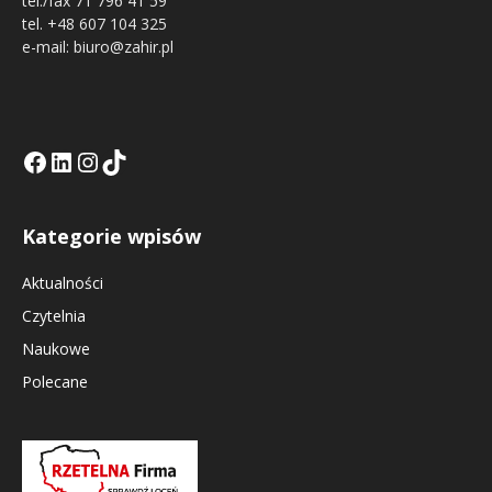
tel./fax 71 796 41 59
tel. +48 607 104 325
e-mail: biuro@zahir.pl
Facebook
LinkedIn
Tik Tok KE
Instagramm KE
Kategorie wpisów
Aktualności
Czytelnia
Naukowe
Polecane