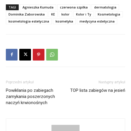
TAGI
Agnieszka Kumuda
czerwona szpilka
dermatologia
Dominika Zaborowska
KE
kolor
Kolor i Ty
Kosmetologia
kosmetologia estetyczna
kosmetyka
medycyna estetyczna
Poprzedni artykuł
Następny artykuł
Powikłania po zabiegach
TOP lista zabiegów na jesień
zamykania poszerzonych
naczyń krwionośnych