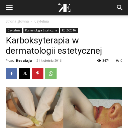
Strona główna
Czytelnia
Czytelnia
Kosmetologia Estetyczna
KE 2/2016
Karboksyterapia w
dermatologii estetycznej
Przez
Redakcja
-
21 kwietnia 2016
3474
0