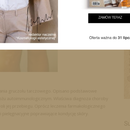
wania gruczołu tarczowego. Opisano podstawowe
dłożu autoimmunologicznym. Właściwa diagnoza choroby
oli jej przebiegu. Oprócz leczenia farmakologicznego
egi pielęgnacyjne poprawiające kondycję skóry.
Su