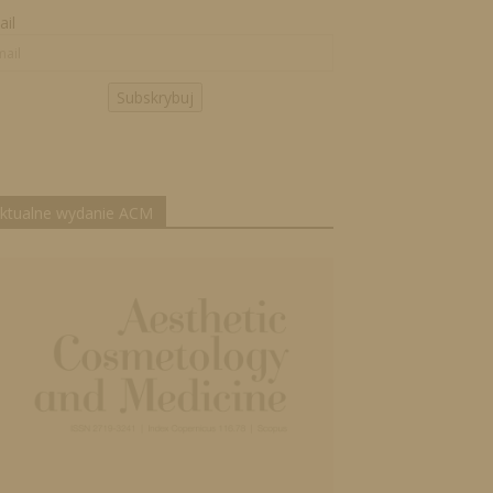
il
Subskrybuj
ktualne wydanie ACM