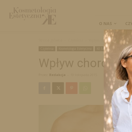
Kosmetologia
Estetyczna
O NAS
CZ
Strona główna
Czytelnia
Wpływ chorób tarczycy na
Czytelnia
Kosmetologia Estetyczna
KE 5/2015
Naukowe
Wpływ chorób tar
Przez
Redakcja
-
10 listopada 2015