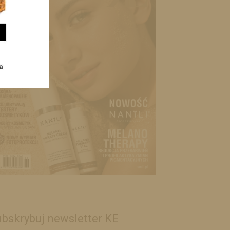
bskrybuj newsletter KE