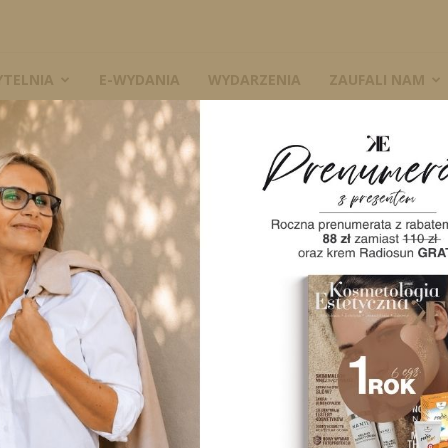
YTELNIA
E-WYDANIA
WYDARZENIA
ZAUFALI NAM
 skórę
W
czycy na skórę
4063
0
A