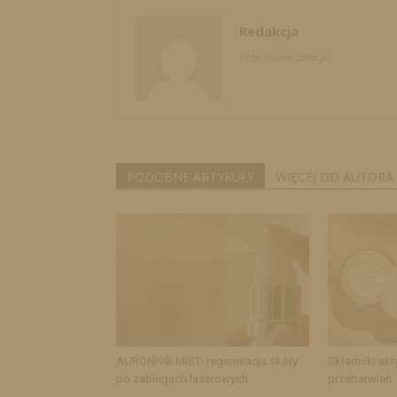
Redakcja
http://www.zahir.pl
PODOBNE ARTYKUŁY
WIĘCEJ OD AUTORA
AURONN® MIST- regeneracja skóry
Składniki akt
po zabiegach laserowych
przebarwień