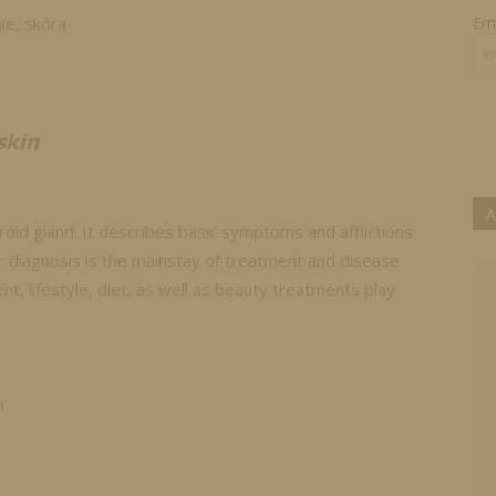
ie, skóra
Ema
skin
A
yroid gland. It describes basic symptoms and afflictions
 diagnosis is the mainstay of treatment and disease
nt, lifestyle, diet, as well as beauty treatments play
n