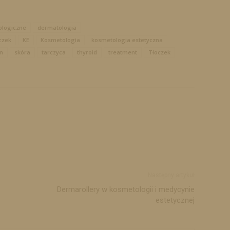
logiczne
dermatologia
czek
KE
Kosmetologia
kosmetologia estetyczna
n
skóra
tarczyca
thyroid
treatment
Tłoczek
Następny artykuł
Dermarollery w kosmetologii i medycynie
estetycznej