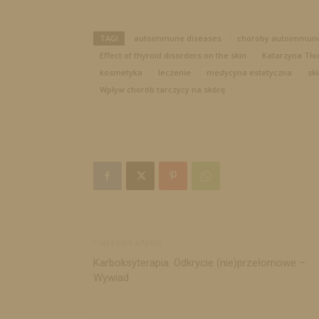
TAGI
autoimmune diseases
choroby autoimmuno
Effect of thyroid disorders on the skin
Katarzyna Tło
kosmetyka
leczenie
medycyna estetyczna
ski
Wpływ chorób tarczycy na skórę
Poprzedni artykuł
Karboksyterapia. Odkrycie (nie)przełomowe –
Wywiad