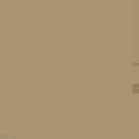
P
2015, 441