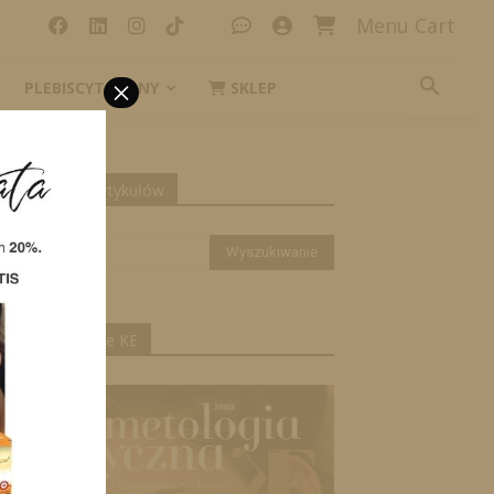
Menu Cart
×
PLEBISCYT_IKONY
SKLEP
yszukiwanie artykułów
ktualne wydanie KE