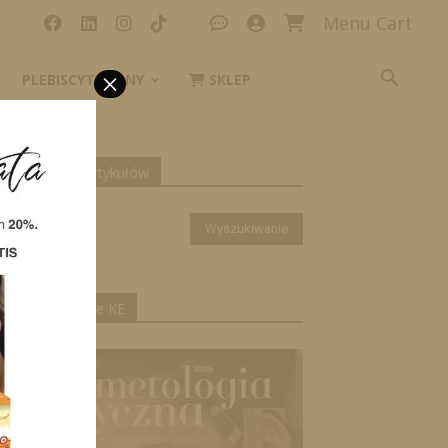
Menu Cart
×
PLEBISCYT_IKONY
SKLEP
yszukiwanie artykułów
ktualne wydanie KE