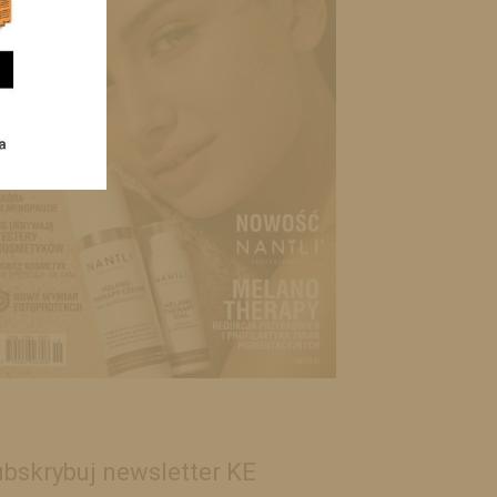
bskrybuj newsletter KE