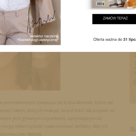
permanentnym zwiększa się liczba klientek, które nie
nież takich, których makijaż stracił kolor lub pojawił się
entnym jest głównym czynnikiem, wpływającym na
 mogą niekorzystnie zaakcentować defekty. Aby ich
Su
orystycznej klientki.