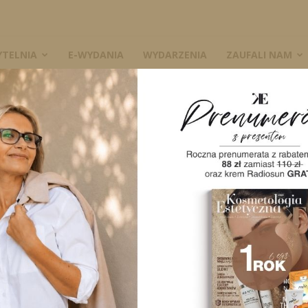
YTELNIA
E-WYDANIA
WYDARZENIA
ZAUFALI NAM
akijażu permanentnym
W
nty w makijażu
3133
0
A