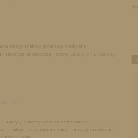
Ema
manentnego i mikropigmentacji medycznej,
P, założycielka pierwszej rocznej Szkoły MP Broadway
A
2015, 457
y
Fototypy i pigmenty w makijażu permanentnym
KE
ka
makijaż
makijaż permanentny
medycyna estetyczna
neta Stanisławska