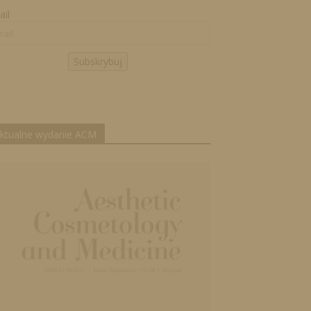
il
Subskrybuj
ktualne wydanie ACM