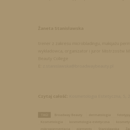
Żaneta Stanisławska
trener z zakresu microbladingu, makijażu per
wykładowca, organizator i juror Mistrzostw M
Beauty College
E:
z.stanislawska@broadwaybeauty.pl
Czytaj całość:
Kosmetologia Estetyczna, 5, 
TAGI
Broadway Beauty
dermatologia
fototyp
Kosmetologia
kosmetologia estetyczna
kosmety
mikropigmentacja
pigmenty
Stanisławska
Ża