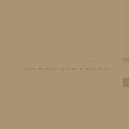
Następny artykuł
Usuwanie makijażu permanentnego i tatuażu
P