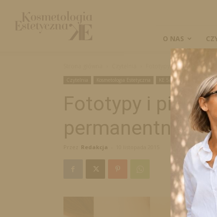
Kosmetologia
Estetyczna
O NAS
CZ
Strona główna
Czytelnia
Fototypy i pigmenty w m
Czytelnia
Kosmetologia Estetyczna
KE 5/2015
Fototypy i pigme
permanentnym
Przez
Redakcja
-
10 listopada 2015