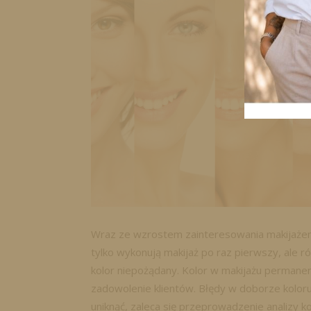
Wraz ze wzrostem zainteresowania makijażem 
tylko wykonują makijaż po raz pierwszy, ale rów
kolor niepożądany. Kolor w makijażu perman
zadowolenie klientów. Błędy w doborze koloru
uniknąć, zaleca się przeprowadzenie analizy kol