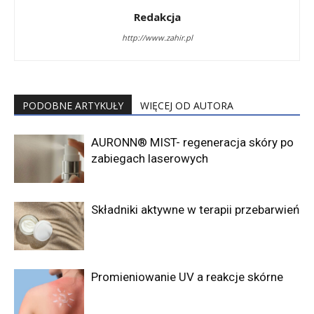
Redakcja
http://www.zahir.pl
PODOBNE ARTYKUŁY
WIĘCEJ OD AUTORA
AURONN® MIST- regeneracja skóry po
zabiegach laserowych
Składniki aktywne w terapii przebarwień
Promieniowanie UV a reakcje skórne