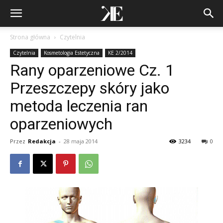
Strona główna
Czytelnia
Czytelnia
Kosmetologia Estetyczna
KE 2/2014
Rany oparzeniowe Cz. 1
Przeszczepy skóry jako
metoda leczenia ran
oparzeniowych
Przez
Redakcja
-
28 maja 2014
3234
0