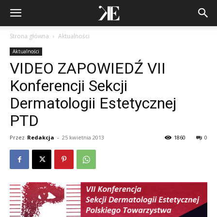
Strona główna
Aktualności
Aktualności
VIDEO ZAPOWIEDŹ VII
Konferencji Sekcji
Dermatologii Estetycznej
PTD
Przez
Redakcja
-
25 kwietnia 2013
1860
0