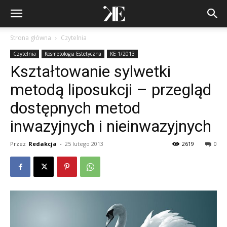
Strona główna
Czytelnia
Czytelnia
Kosmetologia Estetyczna
KE 1/2013
Kształtowanie sylwetki
metodą liposukcji – przegląd
dostępnych metod
inwazyjnych i nieinwazyjnych
Przez
Redakcja
-
25 lutego 2013
2619
0