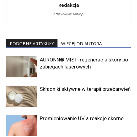
Redakcja
http://www.zahir.pl
PODOBNE ARTYKUŁY
WIĘCEJ OD AUTORA
AURONN® MIST- regeneracja skóry po
zabiegach laserowych
Składniki aktywne w terapii przebarwień
Promieniowanie UV a reakcje skórne