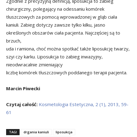
Zgodnie z precyzyjną definicją, liposukcja to zabieg
chirurgiczny, polegający na odessaniu komórek
tłuszczowych za pomocą wprowadzonej w głąb ciała
kaniuli. Zabieg dotyczy zawsze tylko kilku, jasno
określonych obszarów ciała pacjenta. Najczęściej są to
brzuch,
uda i ramiona, choć można spotkać także liposukcję twarzy,
szyi czy karku. Liposukcja to zabieg inwazyjny,
nieodwracalnie zmieniający
liczbę komórek tłuszczowych poddanego terapii pacjenta.
Marcin Piwecki
Czytaj całość:
Kosmetologia Estetyczna, 2 (1), 2013, 59-
61
TAGI
drgania kaniuli
liposukcja