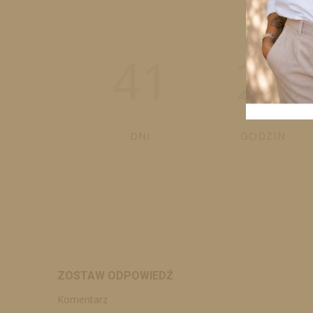
41
23
DNI
GODZIN
ZOSTAW ODPOWIEDŹ
Komentarz