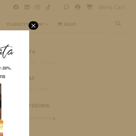
Menu Cart
×
PLEBISCYT_IKONY
SKLEP
DATA
wrz 18 - 19 2026
CZAS
08:00 - 18:00
KATEGORIA
Konferencja