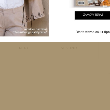
34
24
MINUT
SEKUND