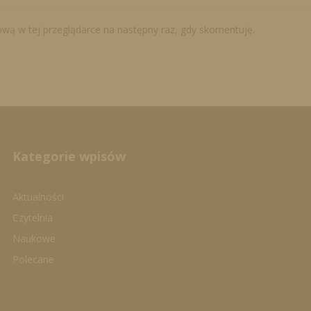
tową w tej przeglądarce na następny raz, gdy skomentuję.
Kategorie wpisów
Aktualności
Czytelnia
Naukowe
Polecane