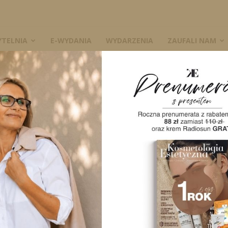
YTELNIA
E-WYDANIA
WYDARZENIA
ZAUFALI NAM
Fizjoterapii Fizjoterapia
ocław
+ iCal / Outlook export