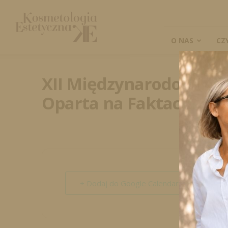
Kosmetologia
Estetyczna
O NAS
CZ
XII Międzynarodowe Dni 
Oparta na Faktach Wr
+ Dodaj do Google Calendar