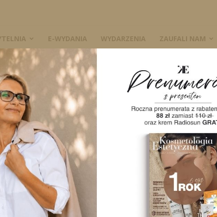
YTELNIA
E-WYDANIA
WYDARZENIA
ZAUFALI NAM
fessional Line
+ iCal / Outlook export