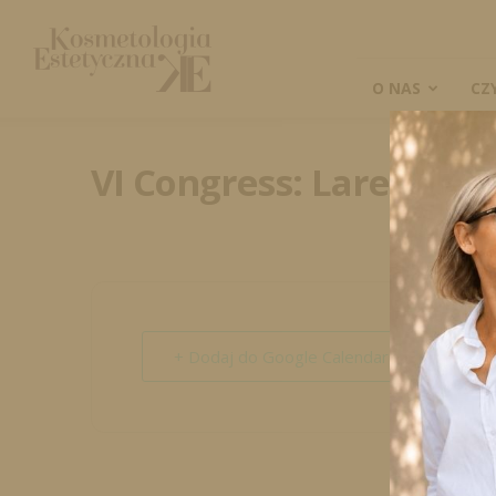
Kosmetologia
Estetyczna
O NAS
CZ
VI Congress: Larens Pro
+ Dodaj do Google Calendar