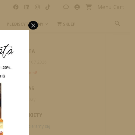
Menu Cart
×
PLEBISCYT_IKONY
SKLEP
DATA
mar 07 2026
Expired!
CZAS
All Day
ETYKIETY
Wybieramy się