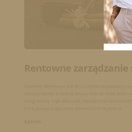
Rentowne zarządzanie 
Szkolenie skierowane jest do Uczestników pierwszej częś
rozwijać biznes w branży beauty
oraz do osób, które o
usługi beauty czyli właścicieli, menadżerów salonów kosme
które planują rozpoczęcie działalności w tej branży.
Agenda
: