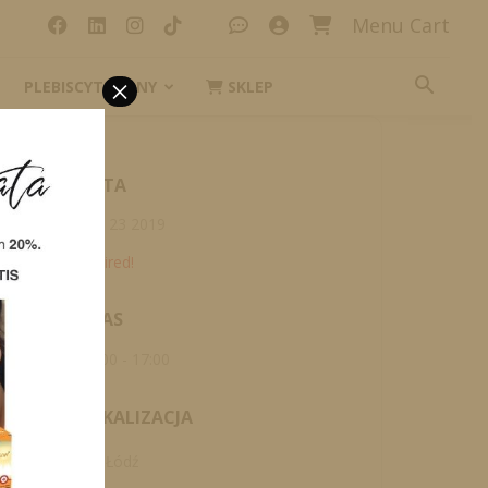
Menu Cart
×
PLEBISCYT_IKONY
SKLEP
DATA
paź 23 2019
Expired!
CZAS
09:00 - 17:00
LOKALIZACJA
Łódź