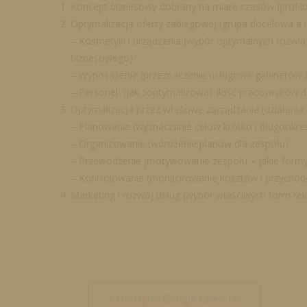
Koncept biznesowy dobrany na miarę czasów (profilo
Optymalizacja oferty zabiegowej (grupa docelowa a 
– Kosmetyki i urządzenia (wybór optymalnych rozwi
biznesowego)
– Wyposażenie (przeznaczenie usługowe gabinetów 
– Personel (jak zoptymalizować ilość pracowników do
Optymalizacja przez właściwe zarządzanie (działania
– Planowanie (wyznaczanie celów krótko i długookre
– Organizowanie (wdrożenie planów dla zespołu).
– Przewodzenie (motywowanie zespołu – jakie formy
– Kontrolowanie (monitorowanie kosztów i przychodó
Marketing i rozwój usług (wybór właściwych form re
+ Dodaj do Google Calendar