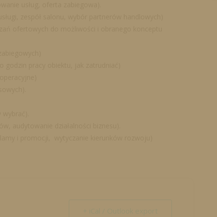
wanie usług, oferta zabiegowa).
usługi, zespół salonu, wybór partnerów handlowych)
ązań ofertowych do możliwości i obranego konceptu
zabiegowych)
 godzin pracy obiektu, jak zatrudniać)
 operacyjne)
sowych).
 wybrać).
w, audytowanie działalności biznesu).
klamy i promocji, wytyczanie kierunków rozwoju)
+ iCal / Outlook export