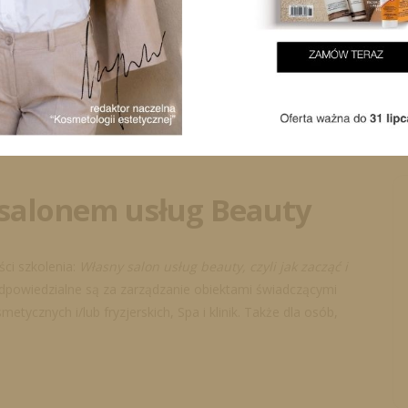
salonem usług Beauty
ci szkolenia:
Własny salon usług beauty, czyli jak zacząć i
dpowiedzialne są za zarządzanie obiektami świadczącymi
tycznych i/lub fryzjerskich, Spa i klinik. Także dla osób,