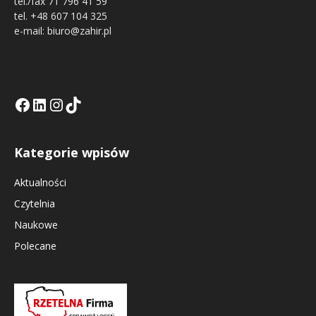
tel./fax 71 796 41 59
tel. +48 607 104 325
e-mail: biuro@zahir.pl
Facebook
LinkedIn
Tik Tok KE
Instagramm KE
Kategorie wpisów
Aktualności
Czytelnia
Naukowe
Polecane