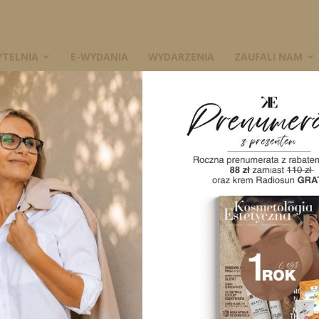
YTELNIA
E-WYDANIA
WYDARZENIA
ZAUFALI NAM
WA KOSMOTREND
 KOSMETYCZNE
+ iCal / Outlook export