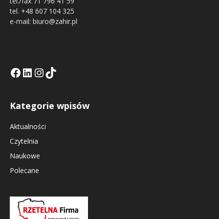
tel./fax 71 796 41 59
tel. +48 607 104 325
e-mail: biuro@zahir.pl
Facebook
LinkedIn
Tik Tok KE
Instagramm KE
Kategorie wpisów
Aktualności
Czytelnia
Naukowe
Polecane