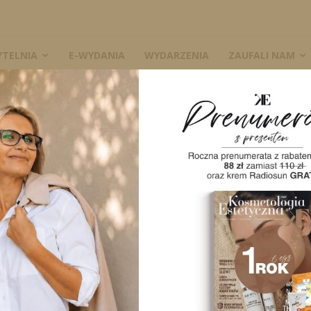
YTELNIA
E-WYDANIA
WYDARZENIA
ZAUFALI NAM
+ iCal / Outlook export