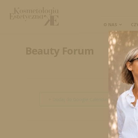
Kosmetologia
Estetyczna
O NAS
CZ
Beauty Forum
+ Dodaj do Google Calendar