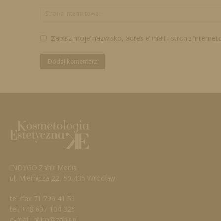
Zapisz moje nazwisko, adres e-mail i stronę interne
INDYGO Zahir Media
ul. Miernicza 22, 50-435 Wrocław
tel./fax 71 796 41 59
tel. +48 607 104 325
e-mail: biuro@zahir.pl