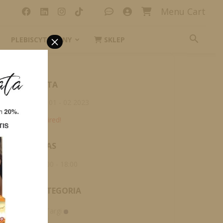
Menu Cart
×
PLEBISCYT_IKONY
SKLEP
DATA
kwi 01 - 02 2023
Expired!
CZAS
08:00 - 18:00
KATEGORIA
Targi