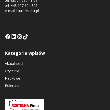
tel./fax 71 796 41 59
tel. +48 607 104 325
e-mail: biuro@zahir.pl
Facebook
LinkedIn
Tik Tok KE
Instagramm KE
Kategorie wpisów
Aktualności
Czytelnia
Naukowe
Polecane