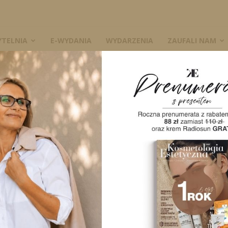
YTELNIA
E-WYDANIA
WYDARZENIA
ZAUFALI NAM
asopismo Popularnonaukowe Kosmetologia Estetyczna nr 1/2023 KE wer
Czasopi
Kosmetol
wersja p
W magazynie
K
i recenzowane
dotyczące najno
estetycznej. Wy
profesjonalistó