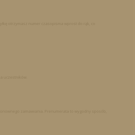
yłkę otrzymasz numer czasopisma wprost do rąk, co
la uczestników.
ponownego zamawiania. Prenumerata to wygodny sposób,