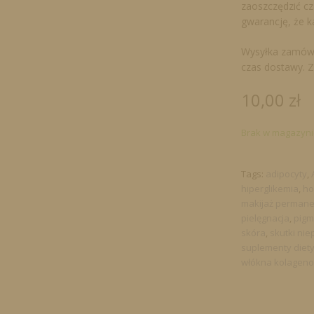
zaoszczędzić cz
gwarancję, że k
Wysyłka zamówie
czas dostawy. Z
10,00
zł
Brak w magazyni
Tags:
adipocyty
,
hiperglikemia
,
ho
makijaż perman
pielęgnacja
,
pigm
skóra
,
skutki ni
suplementy diet
włókna kolagen