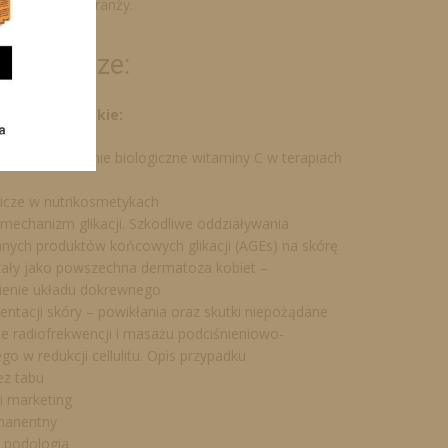
 dynamicznej branży.
w numerze:
owe i eksperckie:
 formy i działanie biologiczne witaminy C w terapiach
nicze w nutrikosmetykach
mechanizm glikacji. Szkodliwe oddziaływania
ych produktów końcowych glikacji (AGEs) na skórę
zały jako powszechna dermatoza kobiet –
ienie układu dokrewnego
entacji skóry – powikłania oraz skutki niepożądane
 radiofrekwencji i masażu podciśnieniowo-
o w redukcji cellulitu. Opis przypadku
ez tabu
i marketing
manentny
i podologia