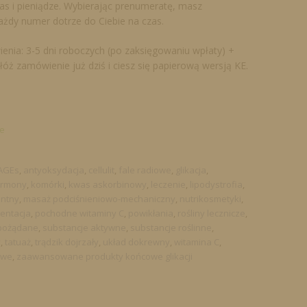
as i pieniądze. Wybierając prenumeratę, masz
ażdy numer dotrze do Ciebie na czas.
nia: 3-5 dni roboczych (po zaksięgowaniu wpłaty) +
łóż zamówienie już dziś i ciesz się papierową wersją KE.
e
AGEs
,
antyoksydacja
,
cellulit
,
fale radiowe
,
glikacja
,
rmony
,
komórki
,
kwas askorbinowy
,
leczenie
,
lipodystrofia
,
entny
,
masaż podciśnieniowo-mechaniczny
,
nutrikosmetyki
,
entacja
,
pochodne witaminy C
,
powikłania
,
rośliny lecznicze
,
epożądane
,
substancje aktywne
,
substancje roślinne
,
y
,
tatuaż
,
trądzik dojrzały
,
układ dokrewny
,
witamina C
,
owe
,
zaawansowane produkty końcowe glikacji