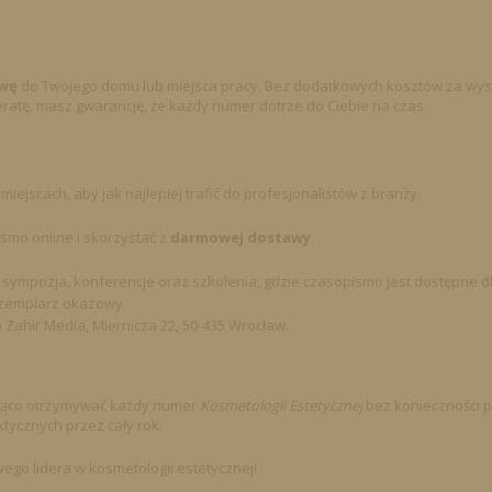
wę
do Twojego domu lub miejsca pracy. Bez dodatkowych kosztów za wys
ratę, masz gwarancję, że każdy numer dotrze do Ciebie na czas.
iejscach, aby jak najlepiej trafić do profesjonalistów z branży:
smo online i skorzystać z
darmowej dostawy
.
sy, sympozja, konferencje oraz szkolenia, gdzie czasopismo jest dostępne d
zemplarz okazowy.
Zahir Media, Miernicza 22, 50-435 Wrocław.
eżąco otrzymywać każdy numer
Kosmetologii Estetycznej
bez konieczności 
tycznych przez cały rok.
wego lidera w kosmetologii estetycznej!