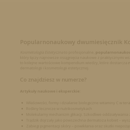
Popularnonaukowy dwumiesięcznik Kos
Kosmetologia Estetyczna
to profesjonalne,
popularnonauko
który łączy najnowsze osiągnięcia naukowe z praktycznymi w
to kolejne wartościowe kompendium wiedzy, które dostarcza
dermatologii i kosmetologii estetycznej.
Co znajdziesz w numerze?
Artykuły naukowe i eksperckie:
Właściwości, formy i działanie biologiczne witaminy C w te
Rośliny lecznicze w nutrikosmetykach
Molekularny mechanizm glikacji. Szkodliwe oddziaływania
Trądzik dojrzały jako powszechna dermatoza kobiet – wy
Zabiegi pigmentacji skóry – powikłania oraz skutki niepoż