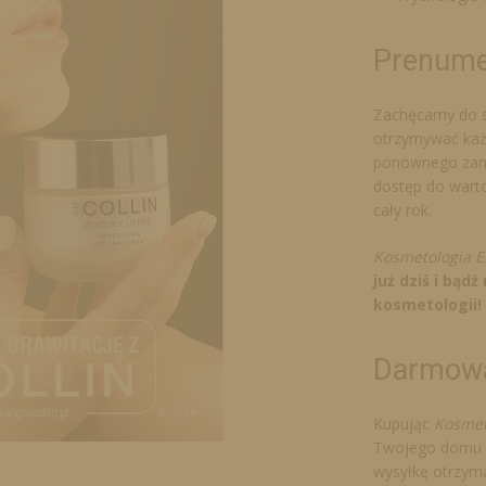
Prenume
Zachęcamy do s
otrzymywać ka
ponownego zama
dostęp do wart
cały rok.
Kosmetologia E
już dziś i bąd
kosmetologii!
Darmowa
Kupując
Kosmet
Twojego domu l
wysyłkę otrzym