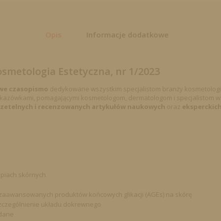
Opis
Informacje dodatkowe
metologia Estetyczna, nr 1/2023
we czasopismo
dedykowane wszystkim specjalistom branży kosmetologicz
skazówkami, pomagającymi kosmetologom, dermatologom i specjalistom w t
rzetelnych i recenzowanych artykułów naukowych
oraz
eksperckich
rapiach skórnych
 zaawansowanych produktów końcowych glikacji (AGEs) na skórę
szczególnienie układu dokrewnego
ądane