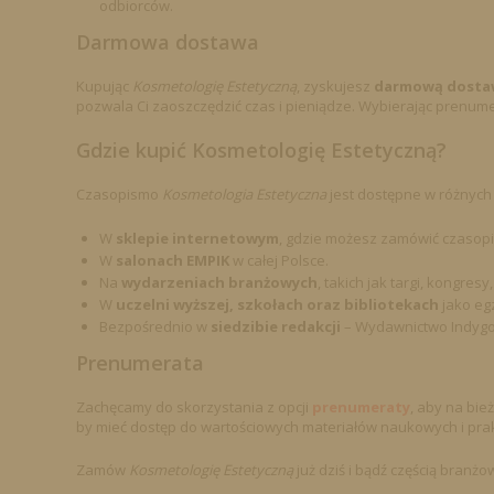
odbiorców.
Darmowa dostawa
Kupując
Kosmetologię Estetyczną
, zyskujesz
darmową dosta
pozwala Ci zaoszczędzić czas i pieniądze. Wybierając prenume
Gdzie kupić Kosmetologię Estetyczną?
Czasopismo
Kosmetologia Estetyczna
jest dostępne w różnych m
W
sklepie internetowym
, gdzie możesz zamówić czasopi
W
salonach EMPIK
w całej Polsce.
Na
wydarzeniach branżowych
, takich jak targi, kongre
W
uczelni wyższej, szkołach oraz bibliotekach
jako eg
Bezpośrednio w
siedzibie redakcji
– Wydawnictwo Indygo 
Prenumerata
Zachęcamy do skorzystania z opcji
prenumeraty
, aby na bi
by mieć dostęp do wartościowych materiałów naukowych i prak
Zamów
Kosmetologię Estetyczną
już dziś i bądź częścią branżo