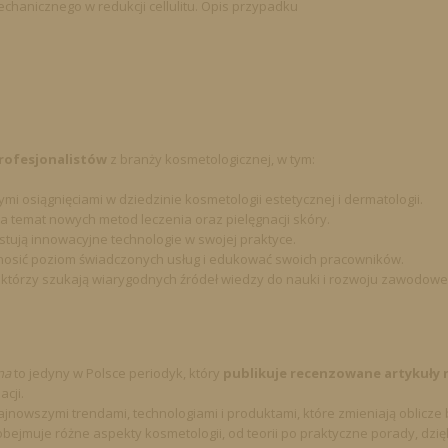
hanicznego w redukcji cellulitu. Opis przypadku
rofesjonalistów
z branży kosmetologicznej, w tym:
mi osiągnięciami w dziedzinie kosmetologii estetycznej i dermatologii.
na temat nowych metod leczenia oraz pielęgnacji skóry.
stują innowacyjne technologie w swojej praktyce.
dnosić poziom świadczonych usług i edukować swoich pracowników.
 którzy szukają wiarygodnych źródeł wiedzy do nauki i rozwoju zawodowe
na
to jedyny w Polsce periodyk, który
publikuje recenzowane artykuły
cji.
ajnowszymi trendami, technologiami i produktami, które zmieniają oblicze 
jmuje różne aspekty kosmetologii, od teorii po praktyczne porady, dzięk