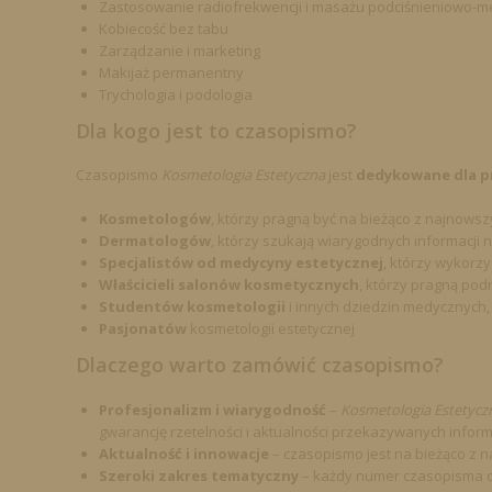
Zastosowanie radiofrekwencji i masażu podciśnieniowo-mec
Kobiecość bez tabu
Zarządzanie i marketing
Makijaż permanentny
Trychologia i podologia
Dla kogo jest to czasopismo?
Czasopismo
Kosmetologia Estetyczna
jest
dedykowane dla p
Kosmetologów
, którzy pragną być na bieżąco z najnowszy
Dermatologów
, którzy szukają wiarygodnych informacji 
Specjalistów od medycyny estetycznej
, którzy wykorzy
Właścicieli salonów kosmetycznych
, którzy pragną po
Studentów kosmetologii
i innych dziedzin medycznych,
Pasjonatów
kosmetologii estetycznej
Dlaczego warto zamówić czasopismo?
Profesjonalizm i wiarygodność
–
Kosmetologia Estetycz
gwarancję rzetelności i aktualności przekazywanych informa
Aktualność i innowacje
– czasopismo jest na bieżąco z n
Szeroki zakres tematyczny
– każdy numer czasopisma obe