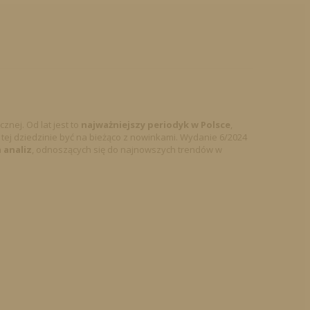
nej. Od lat jest to
najważniejszy periodyk w Polsce
,
ej dziedzinie być na bieżąco z nowinkami. Wydanie 6/2024
 analiz
, odnoszących się do najnowszych trendów w