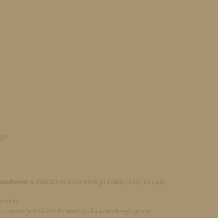
go.
 naukowe
w dziedzinie kosmetologii estetycznej, co daje
branży.
i czemu jest to źródło wiedzy dla szerokiego grona