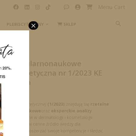
Menu Cart
×
PLEBISCYT_IKONY
SKLEP
sja papierowa
smo Popularnonaukowe
ogia Estetyczna nr 1/2023 KE
apierowa
osmetologii Estetycznej
(1/2023)
znajdują się
rzetelne
 artykuły naukowe
oraz
eksperckie analizy
wszych trendów w dermatologii i kosmetologii
danie to stanowi cenne źródło wiedzy dla
w pragnących poszerzać swoje kompetencje i śledzić