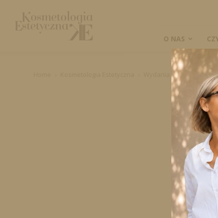
Kosmetologia
Estetyczna
O NAS
CZ
Home
Kosmetologia Estetyczna
Wydania papierowe
Cz