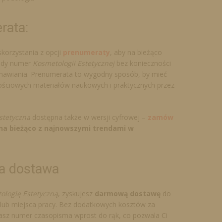
rata:
korzystania z opcji
prenumeraty
, aby na bieżąco
żdy numer
Kosmetologii Estetycznej
bez konieczności
wiania. Prenumerata to wygodny sposób, by mieć
ościowych materiałów naukowych i praktycznych przez
stetyczna
dostępna także w wersji cyfrowej –
zamów
ź na bieżąco z najnowszymi trendami w
 dostawa
ologię Estetyczną
, zyskujesz
darmową dostawę
do
ub miejsca pracy. Bez dodatkowych kosztów za
asz numer czasopisma wprost do rąk, co pozwala Ci