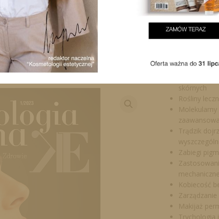
innowacje w tej
Tematy 
Artykuły nauk
Właściwości,
skórnych
Rośliny lecz
Molekularny 
zaawansowan
Trądzik dojr
wyszczególn
Zabiegi pigm
Zastosowanie
mechaniczneg
Kobiecość b
Zarządzanie 
Makijaż per
Trychologia 