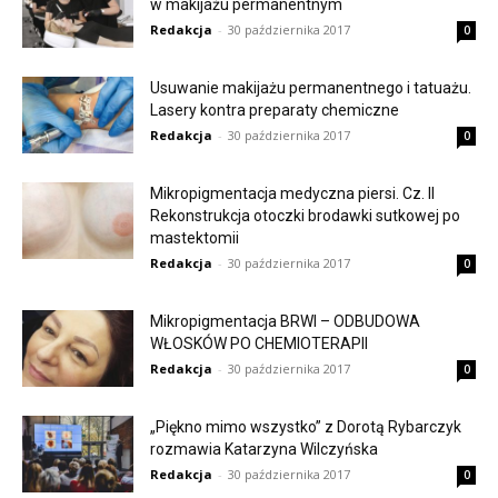
w makijażu permanentnym
Redakcja
-
30 października 2017
0
Usuwanie makijażu permanentnego i tatuażu.
Lasery kontra preparaty chemiczne
Redakcja
-
30 października 2017
0
Mikropigmentacja medyczna piersi. Cz. II
Rekonstrukcja otoczki brodawki sutkowej po
mastektomii
Redakcja
-
30 października 2017
0
Mikropigmentacja BRWI – ODBUDOWA
WŁOSKÓW PO CHEMIOTERAPII
Redakcja
-
30 października 2017
0
„Piękno mimo wszystko” z Dorotą Rybarczyk
rozmawia Katarzyna Wilczyńska
Redakcja
-
30 października 2017
0