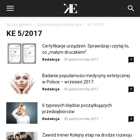
Strona główna
Kosmetologia Estetyczna
KE 5/2017
KE 5/2017
Certyfikacje urządzeń. Sprawdzaj i czytaj to,
co „małym druczkiem”
Redakcja
-
30 października 2017
0
Badanie popularności medycyny estetycznej
w Polsce – wrzesień 2017
Redakcja
-
30 października 2017
0
6 typowych błędów początkujących
przedsiębiorców
Redakcja
-
30 października 2017
0
Zawód trener Kolejny etap na drodze rozwoju