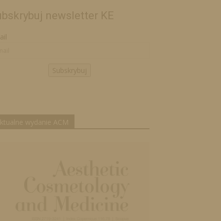
bskrybuj newsletter KE
il
Subskrybuj
ktualne wydanie ACM