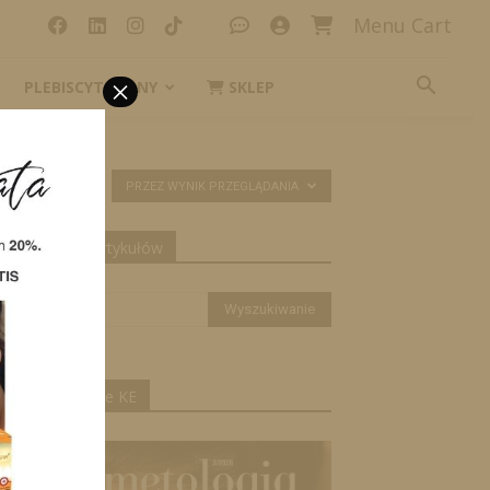
Menu Cart
×
PLEBISCYT_IKONY
SKLEP
PRZEZ WYNIK PRZEGLĄDANIA
yszukiwanie artykułów
ktualne wydanie KE