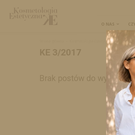
Kosmetologia
Estetyczna
O NAS
CZ
Strona główna
Kosmetologia Estetyczna
KE 3/2017
KE 3/2017
Brak postów do wyświetle