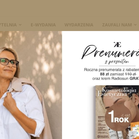
YTELNIA
E-WYDANIA
WYDARZENIA
ZAUFALI NAM
W
nia
A