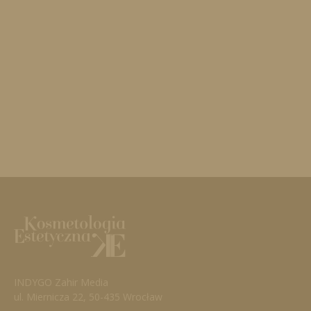
INDYGO Zahir Media
ul. Miernicza 22, 50-435 Wrocław