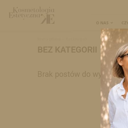
Kosmetologia
Estetyczna
O NAS
CZ
Strona główna
Bez kategorii
BEZ KATEGORII
Brak postów do wyświetle