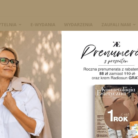
YTELNIA
E-WYDANIA
WYDARZENIA
ZAUFALI NAM
W
nia
A