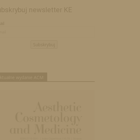
bskrybuj newsletter KE
il
Subskrybuj
ktualne wydanie ACM