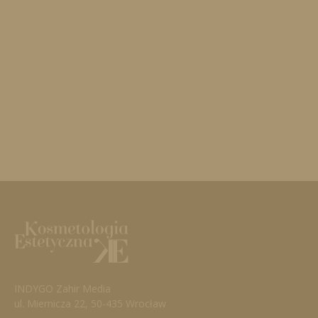
INDYGO Zahir Media
ul. Miernicza 22, 50-435 Wrocław