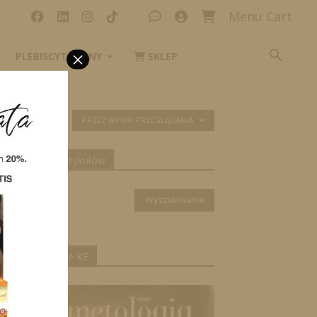
Menu Cart
×
PLEBISCYT_IKONY
SKLEP
PRZEZ WYNIK PRZEGLĄDANIA
yszukiwanie artykułów
ktualne wydanie KE