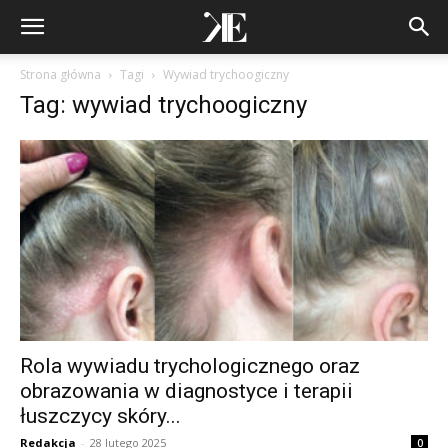
Strona główna
Tagi
Wywiad trychoogiczny
Tag: wywiad trychoogiczny
Rola wywiadu trychologicznego oraz
obrazowania w diagnostyce i terapii
łuszczycy skóry...
Redakcja
-
28 lutego 2025
0