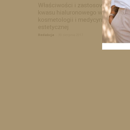
Właściwości i zastosowanie
kwasu hialuronowego w
kosmetologii i medycynie
estetycznej
Redakcja
-
30 sierpnia 2017