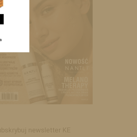
bskrybuj newsletter KE