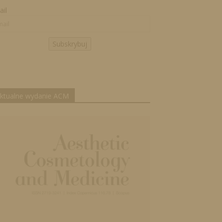
il
Subskrybuj
ktualne wydanie ACM