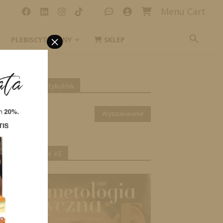
Menu Cart
×
PLEBISCYT_IKONY
SKLEP
yszukiwanie artykułów
ktualne wydanie KE