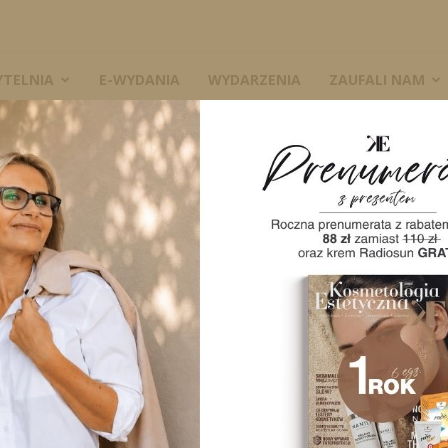
YTELNIA
E-WYDANIA
WYDARZENIA
ZAUFALI NAM
asu hialuronowego w kosmetologii i medycynie estetycznej
stosowanie kwasu
W
ologii i medycynie
A