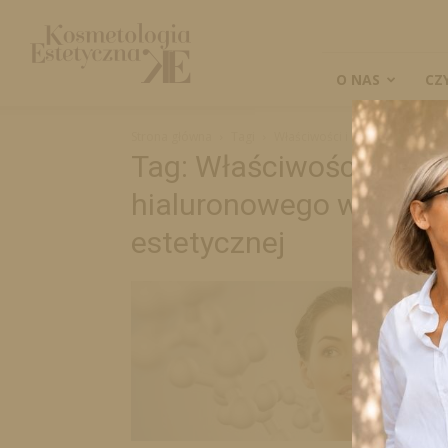
Kosmetologia
Estetyczna
O NAS
CZ
Strona główna
Tagi
Właściwości i zastosowanie kw
Tag: Właściwości i za
hialuronowego w kosmet
estetycznej