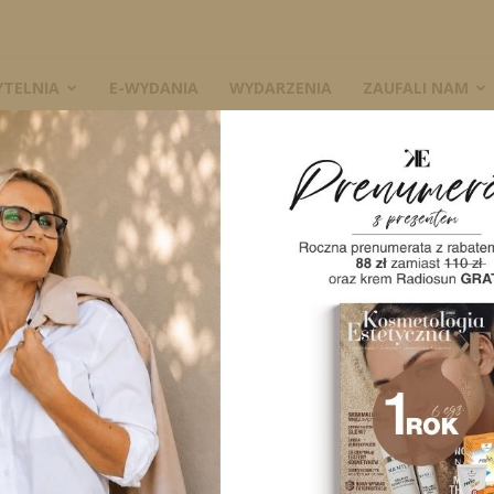
YTELNIA
E-WYDANIA
WYDARZENIA
ZAUFALI NAM
w praktyce
W
A
0