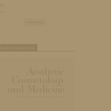
il
Subskrybuj
ktualne wydanie ACM