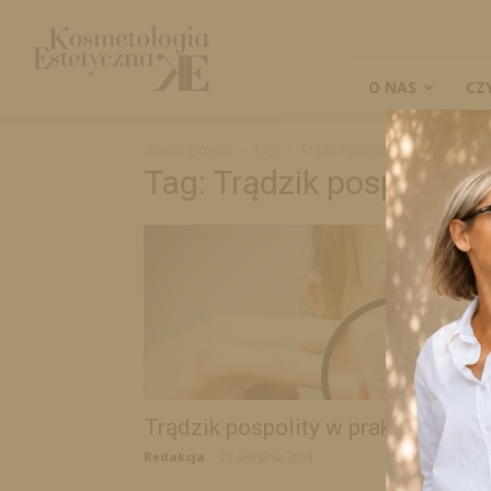
Kosmetologia
Estetyczna
O NAS
CZ
Strona główna
Tagi
Trądzik pospolity w praktyce
Tag: Trądzik pospolity 
Trądzik pospolity w praktyce
Redakcja
-
22 sierpnia 2013