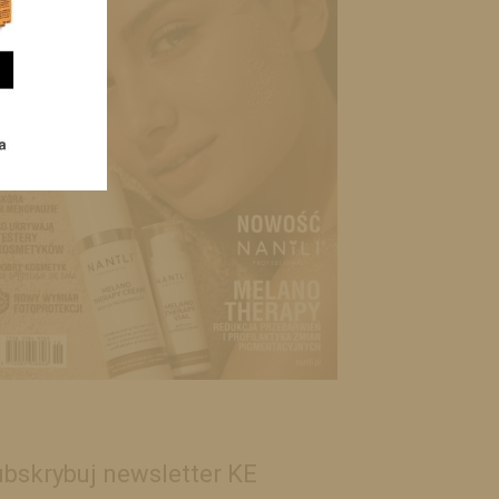
bskrybuj newsletter KE