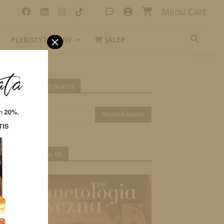
Menu Cart
×
PLEBISCYT_IKONY
SKLEP
yszukiwanie artykułów
ktualne wydanie KE