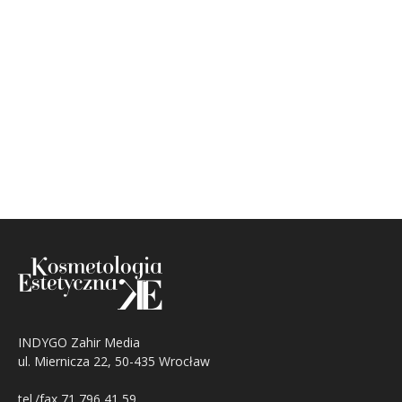
INDYGO Zahir Media
ul. Miernicza 22, 50-435 Wrocław
tel./fax 71 796 41 59