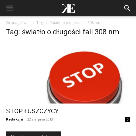
Strona główna
Tagi
światło o długości fali 308 nm
Tag: światło o długości fali 308 nm
STOP ŁUSZCZYCY
Redakcja
-
22 sierpnia 2013
0