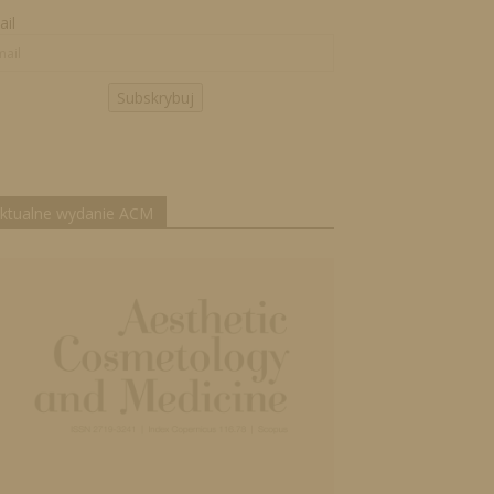
il
Subskrybuj
ktualne wydanie ACM