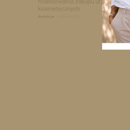
finansowania zakupu urządzeń
kosmetycznych
Redakcja
-
6 marca 2018