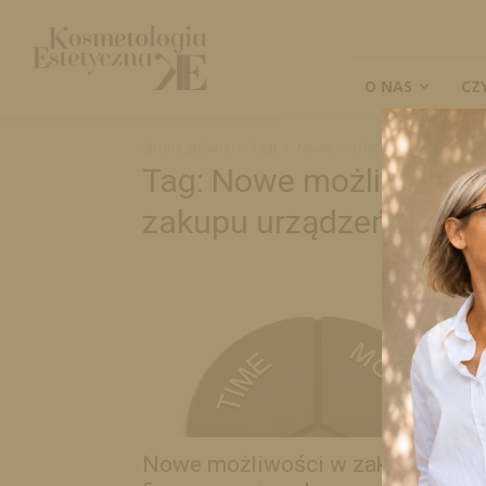
Kosmetologia
Estetyczna
O NAS
CZ
Strona główna
Tagi
Nowe możliwości w zakresie f
Tag: Nowe możliwości w
zakupu urządzeń kosm
Nowe możliwości w zakresie