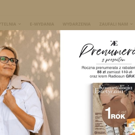
YTELNIA
E-WYDANIA
WYDARZENIA
ZAUFALI NAM
inansowania zakupu urządzeń kosmetycznych
 zakresie finansowania
W
etycznych
A