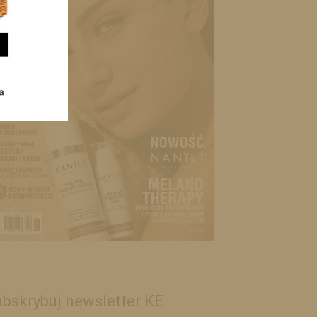
bskrybuj newsletter KE