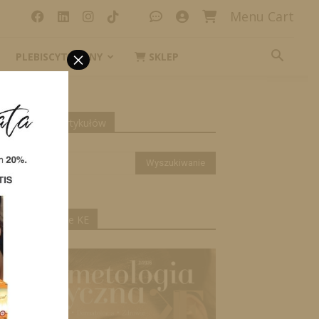
Menu Cart
×
PLEBISCYT_IKONY
SKLEP
yszukiwanie artykułów
ktualne wydanie KE