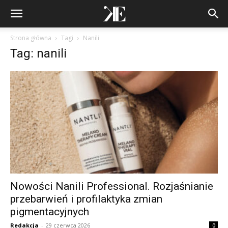
Strona główna
Tagi
Nanili
Tag: nanili
Nowości Nanili Professional. Rozjaśnianie
przebarwień i profilaktyka zmian
pigmentacyjnych
Redakcja
-
29 czerwca 2026
0