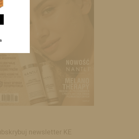
bskrybuj newsletter KE