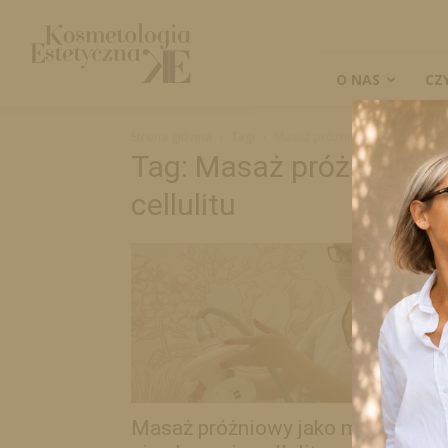
Kosmetologia
Estetyczna
O NAS
CZ
Strona główna
Tagi
Masaż próżniowy jako metoda n
Tag: Masaż próżniowy 
cellulitu
Masaż próżniowy jako metoda