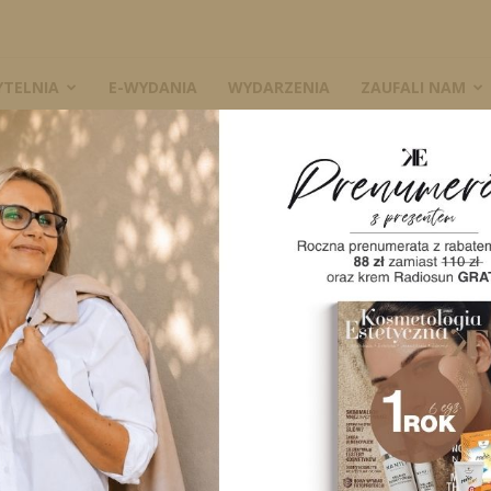
YTELNIA
E-WYDANIA
WYDARZENIA
ZAUFALI NAM
iwelowania cellulitu
jako metoda niwelowania
W
A