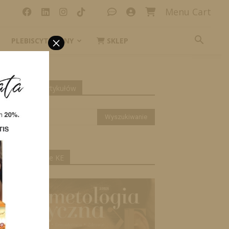
Menu Cart
×
PLEBISCYT_IKONY
SKLEP
yszukiwanie artykułów
ktualne wydanie KE