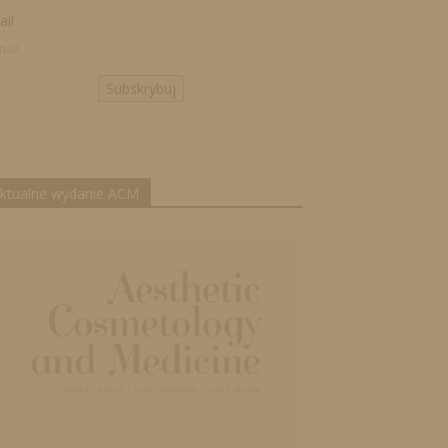
il
Subskrybuj
ktualne wydanie ACM