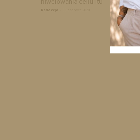
niwelowania cellulitu
Redakcja
-
30 czerwca 2020