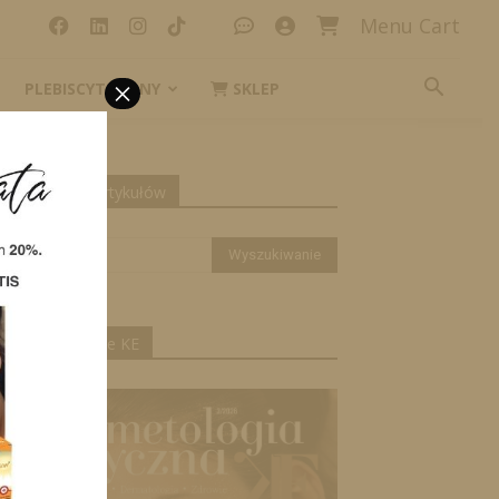
Menu Cart
×
PLEBISCYT_IKONY
SKLEP
yszukiwanie artykułów
ktualne wydanie KE