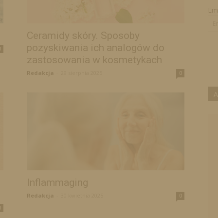
Ema
Ceramidy skóry. Sposoby
pozyskiwania ich analogów do
0
zastosowania w kosmetykach
Redakcja
-
29 sierpnia 2025
0
A
Inflammaging
Redakcja
-
30 kwietnia 2025
0
0