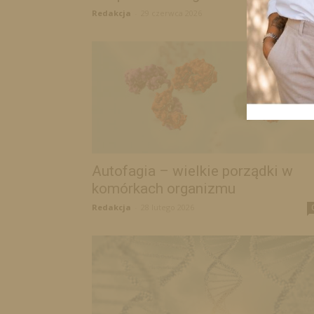
Redakcja
-
29 czerwca 2026
Autofagia – wielkie porządki w
komórkach organizmu
Redakcja
-
28 lutego 2026