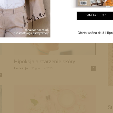
0
Hipoksja a starzenie skóry
Redakcja
-
30 grudnia 2025
0
0
Su