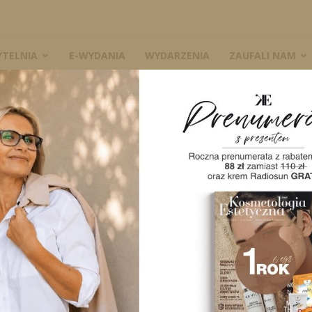
YTELNIA
E-WYDANIA
WYDARZENIA
ZAUFALI NAM
i
W
A
Stres oksydacyjny i antyoksydanty
– chwiejna równowaga
Redakcja
-
30 kwietnia 2026
0