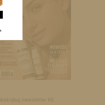
bskrybuj newsletter KE