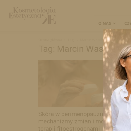
Kosmetologia
Estetyczna
O NAS
CZ
Strona główna
Tagi
Marcin Wasylewski
Tag: Marcin Wasylewsk
Skóra w perimenopauzie –
mechanizmy zmian i możliwości
terapii fitoestrogenami