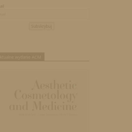
il
Subskrybuj
ktualne wydanie ACM