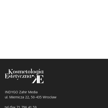
INDYGO Zahir Media
ul. Miernicza 22, 50-435 Wrocław
tel./fax 71 796 41 59