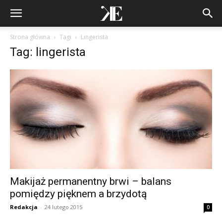
Strona główna
Tagi
Lingerista
Tag: lingerista
Makijaż permanentny brwi – balans
pomiędzy pięknem a brzydotą
Redakcja
-
24 lutego 2015
0