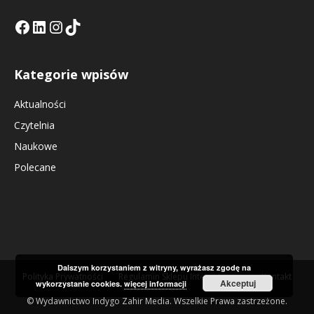
Facebook
LinkedIn
Tik Tok KE
Instagramm KE
Kategorie wpisów
Aktualności
Czytelnia
Naukowe
Polecane
Dalszym korzystaniem z witryny, wyrażasz zgodę na
Polityka Prywatności
Regulamin Sklepu Internetowego
Kontakt
Akceptuj
wykorzystanie cookies.
więcej informacji
© Wydawnictwo Indygo Zahir Media. Wszelkie Prawa zastrzeżone.