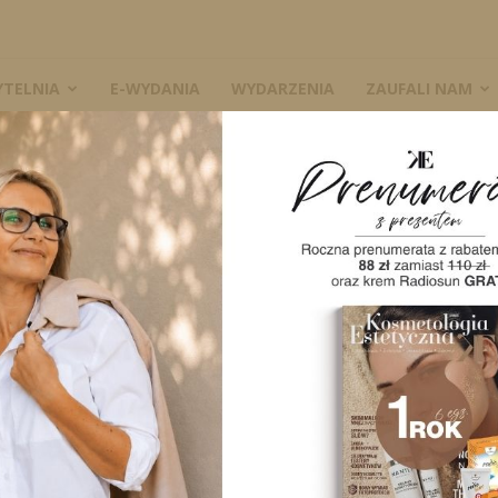
YTELNIA
E-WYDANIA
WYDARZENIA
ZAUFALI NAM
W
A
Ginekologia estetyczna
Redakcja
-
3 września 2014
0
0