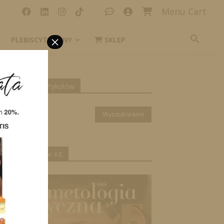
Menu Cart
×
PLEBISCYT_IKONY
SKLEP
yszukiwanie artykułów
ktualne wydanie KE