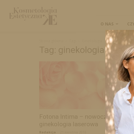
Kosmetologia
Estetyczna
O NAS
CZ
Strona główna
Tagi
Ginekologia
Tag: ginekologia
Fotona Intima – nowoczesna
ginekologia laserowa
Redakcja
-
21 kwietnia 2016