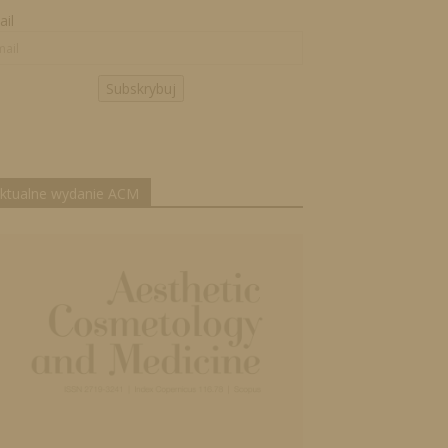
il
Subskrybuj
ktualne wydanie ACM