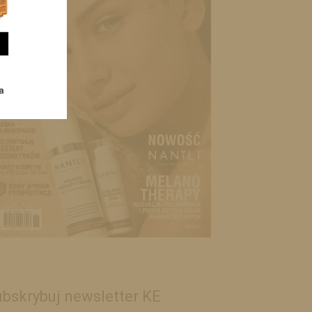
bskrybuj newsletter KE