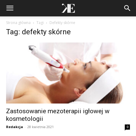
Strona główna
Tagi
Defekty skórne
Tag: defekty skórne
Zastosowanie mezoterapii igłowej w
kosmetologii
Redakcja
-
28 kwietnia 2021
0