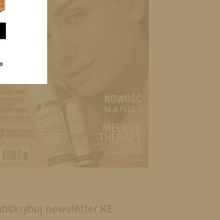
bskrybuj newsletter KE