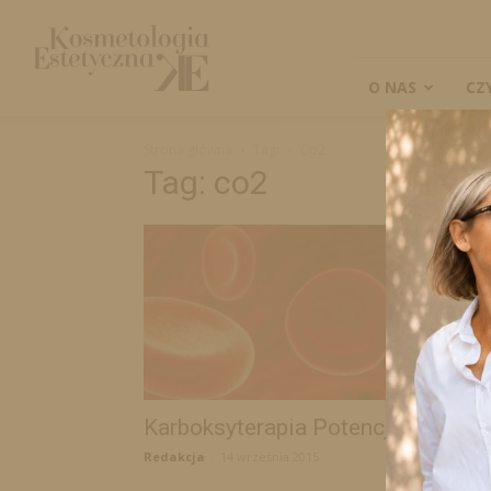
Kosmetologia
Estetyczna
O NAS
CZ
Strona główna
Tagi
Co2
Tag: co2
Karboksyterapia Potencjał CO2
Redakcja
-
14 września 2015