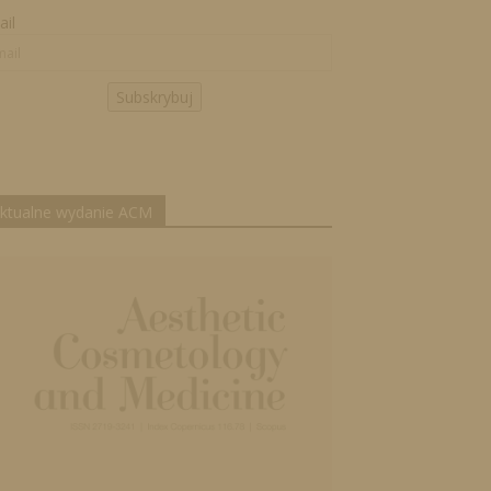
il
Subskrybuj
ktualne wydanie ACM