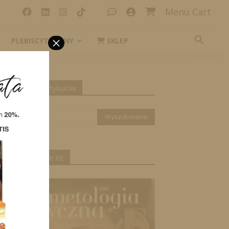
Menu Cart
×
PLEBISCYT_IKONY
SKLEP
yszukiwanie artykułów
ktualne wydanie KE