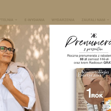
YTELNIA
E-WYDANIA
WYDARZENIA
ZAUFALI NAM
W
A
0