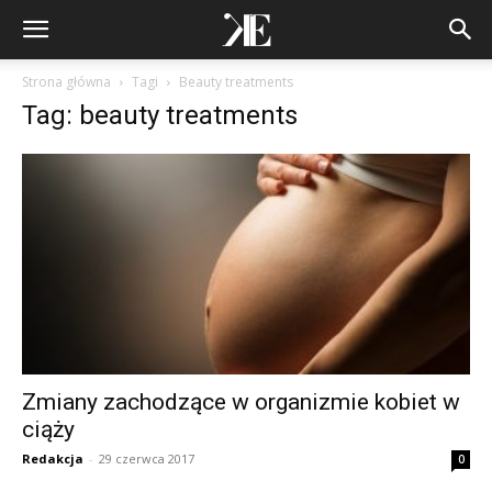
Strona główna
Tagi
Beauty treatments
Tag: beauty treatments
Zmiany zachodzące w organizmie kobiet w
ciąży
Redakcja
-
29 czerwca 2017
0