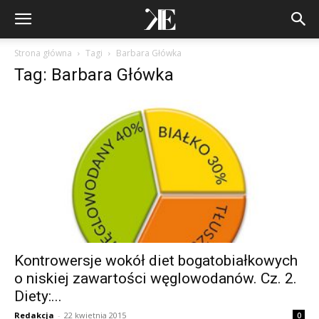
Strona główna
Tagi
Barbara Główka
Tag: Barbara Główka
Kontrowersje wokół diet bogatobiałkowych
o niskiej zawartości węglowodanów. Cz. 2.
Diety:...
Redakcja
-
22 kwietnia 2015
0