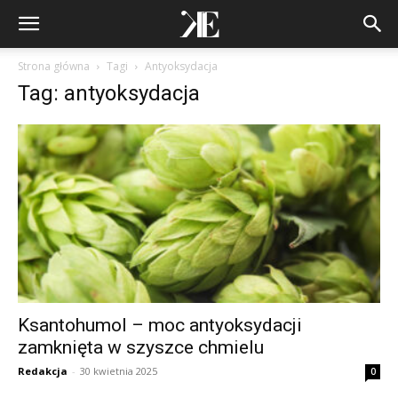
Strona główna
Tagi
Antyoksydacja
Tag: antyoksydacja
Ksantohumol – moc antyoksydacji
zamknięta w szyszce chmielu
Redakcja
-
30 kwietnia 2025
0