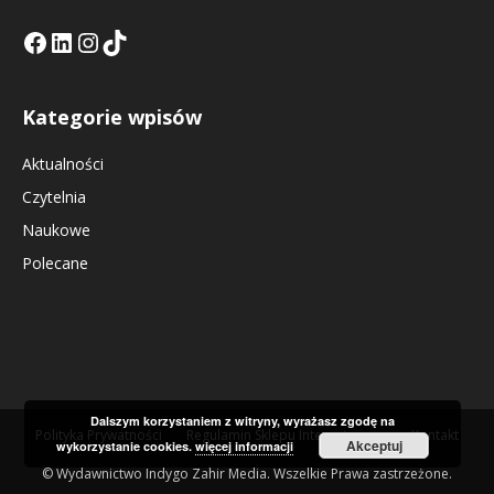
Facebook
LinkedIn
Tik Tok KE
Instagramm KE
Kategorie wpisów
Aktualności
Czytelnia
Naukowe
Polecane
Dalszym korzystaniem z witryny, wyrażasz zgodę na
Polityka Prywatności
Regulamin Sklepu Internetowego
Kontakt
Akceptuj
wykorzystanie cookies.
więcej informacji
© Wydawnictwo Indygo Zahir Media. Wszelkie Prawa zastrzeżone.